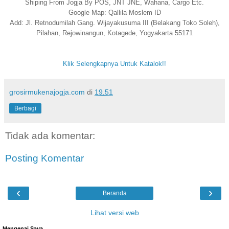
Shiping From Jogja By POS, JNT JNE, Wahana, Cargo Etc.
Google Map: Qallila Moslem ID
Add: Jl. Retnodumilah Gang. Wijayakusuma III (Belakang Toko Soleh),
Pilahan, Rejowinangun, Kotagede, Yogyakarta 55171
Klik Selengkapnya Untuk Katalok!!
grosirmukenajogja.com
di
19.51
Berbagi
Tidak ada komentar:
Posting Komentar
‹
›
Beranda
Lihat versi web
Mengenai Saya