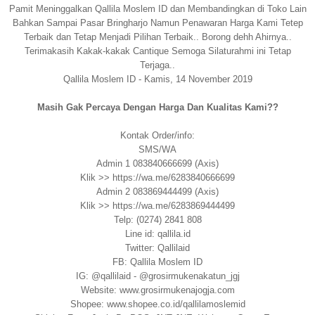
Pamit Meninggalkan Qallila Moslem ID dan Membandingkan di Toko Lain
Bahkan Sampai Pasar Bringharjo Namun Penawaran Harga Kami Tetep
Terbaik dan Tetap Menjadi Pilihan Terbaik.. Borong dehh Ahirnya..
Terimakasih Kakak-kakak Cantique Semoga Silaturahmi ini Tetap
Terjaga..
Qallila Moslem ID - Kamis, 14 November 2019
Masih Gak Percaya Dengan Harga Dan Kualitas Kami??
Kontak Order/info:
SMS/WA
Admin 1 083840666699 (Axis)
Klik >> https://wa.me/6283840666699
Admin 2 083869444499 (Axis)
Klik >> https://wa.me/6283869444499
Telp: (0274) 2841 808
Line id: qallila.id
Twitter: Qallilaid
FB: Qallila Moslem ID
IG: @qallilaid - @grosirmukenakatun_jgj
Website: www.grosirmukenajogja.com
Shopee: www.shopee.co.id/qallilamoslemid