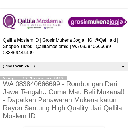
Qallila Moslem ID | Grosir Mukena Jogja | IG: @Qallilaid |
Shopee-Tiktok : Qallilamoslemid | WA 083840666699
083869444499
▼
Minggu, 17 November 2019
WA 083840666699 - Rombongan Dari
Jawa Tengah.. Cuma Mau Beli Mukena!!
- Dapatkan Penawaran Mukena katun
Rayon Santung High Quality dari Qallila
Moslem ID