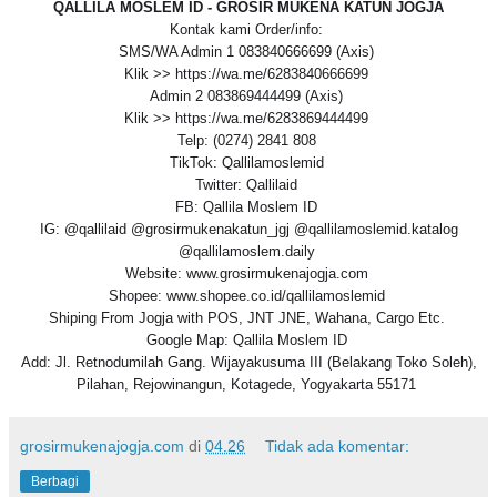
QALLILA MOSLEM ID - GROSIR MUKENA KATUN JOGJA
Kontak kami Order/info:
SMS/WA Admin 1 083840666699 (Axis)
Klik >> https://wa.me/6283840666699
Admin 2 083869444499 (Axis)
Klik >> https://wa.me/6283869444499
Telp: (0274) 2841 808
TikTok: Qallilamoslemid
Twitter: Qallilaid
FB: Qallila Moslem ID
IG: @qallilaid @grosirmukenakatun_jgj @qallilamoslemid.katalog
@qallilamoslem.daily
Website: www.grosirmukenajogja.com
Shopee: www.shopee.co.id/qallilamoslemid
Shiping From Jogja with POS, JNT JNE, Wahana, Cargo Etc.
Google Map: Qallila Moslem ID
Add: Jl. Retnodumilah Gang. Wijayakusuma III (Belakang Toko Soleh),
Pilahan, Rejowinangun, Kotagede, Yogyakarta 55171
grosirmukenajogja.com
di
04.26
Tidak ada komentar:
Berbagi