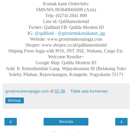
Kontak kami Order/info:
SMS/WA 083840666699 (Axis)
Telp: (0274) 2841 808
Line id: Qallilamoslemid
Twitter: Qallilaid FB: Qallila Moslem ID
IG:
@qallilaid
-
@grosirmukenakatun_jgj
Website: www.grosirmukenajogja.com
Shopee: www.shopee.co.id/qallilamoslemid
Shiping From Jogja with POS, JNT JNE, Wahana, Cargo Etc.
Welcome Reseller~
Google Map: Qallila Moslem ID
Add: Jl. Retnodumilah Gang. Wijayakusuma III (Belakang Toko
Soleh), Pilahan, Rejowinangun, Kotagede, Yogyakarta 55171
grosirmukenajogja.com
di
02.38
Tidak ada komentar:
Berbagi
‹
›
Beranda