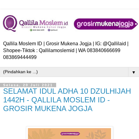
Qallila Moslem ID | Grosir Mukena Jogja | IG: @Qallilaid |
Shopee-Tiktok : Qallilamoslemid | WA 083840666699
083869444499
▼
Selasa, 20 Juli 2021
SELAMAT IDUL ADHA 10 DZULHIJAH
1442H - QALLILA MOSLEM ID -
GROSIR MUKENA JOGJA