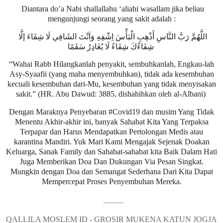
Diantara do’a Nabi shallallahu ‘aliahi wasallam jika beliau
mengunjungi seorang yang sakit adalah :
اللَّهُمَّ رَبَّ النَّاسِ أَذْهِبِ الْبَأْسَ اِشْفِهِ وَاَنْتَ الشَافِي لَا شِفَاءَ إلَّا
شِفَاءُكَ شِفَاءً لَا يُغَادِرُ سَقَمًا
“Wahai Rabb Hilangkanlah penyakit, sembuhkanlah, Engkau-lah
Asy-Syaafii (yang maha menyembuhkan), tidak ada kesembuhan
kecuali kesembuhan dari-Mu, kesembuhan yang tidak menyisakan
sakit.” (HR. Abu Dawud: 3885, dishahihkan oleh al-Albani)
Dengan Maraknya Penyebaran #Covid19 dan musim Yang Tidak
Menentu Akhir-akhir ini, banyak Sahabat Kita Yang Terpaksa
Terpapar dan Harus Mendapatkan Pertolongan Medis atau
karantina Mandiri. Yuk Mari Kami Mengajak Sejenak Doakan
Keluarga, Sanak Family dan Sahabat-sahabat kita Baik Dalam Hati
Juga Memberikan Doa Dan Dukungan Via Pesan Singkat.
Mungkin dengan Doa dan Semangat Sederhana Dari Kita Dapat
Mempercepat Proses Penyembuhan Mereka.
_____
QALLILA MOSLEM ID - GROSIR MUKENA KATUN JOGJA