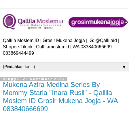
Qallila Moslem ID | Grosir Mukena Jogja | IG: @Qallilaid |
Shopee-Tiktok : Qallilamoslemid | WA 083840666699
083869444499
▼
Minggu, 26 November 2023
Mukena Azira Medina Series By
Mommy Starla "Inara Rusli" - Qallila
Moslem ID Grosir Mukena Jogja - WA
083840666699