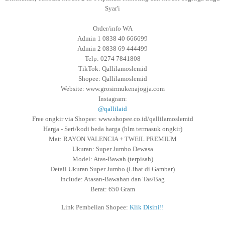
Syar'i
Order/info WA
Admin 1 0838 40 666699
Admin 2 0838 69 444499
Telp: 0274 7841808
TikTok: Qallilamoslemid
Shopee: Qallilamoslemid
Website: www.grosirmukenajogja.com
Instagram:
@qallilaid
Free ongkir via Shopee: www.shopee.co.id/qallilamoslemid
Harga - Seri/kodi beda harga (blm termasuk ongkir)
Mat: RAYON VALENCIA + TWEIL PREMIUM
Ukuran: Super Jumbo Dewasa
Model: Atas-Bawah (terpisah)
Detail Ukuran Super Jumbo (Lihat di Gambar)
Include: Atasan-Bawahan dan Tas/Bag
Berat: 650 Gram
Link Pembelian Shopee:
Klik Disini!!