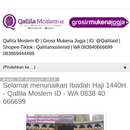
Qallila Moslem ID | Grosir Mukena Jogja | IG: @Qallilaid |
Shopee-Tiktok : Qallilamoslemid | WA 083840666699
083869444499
▼
Rabu, 07 Agustus 2019
Selamat menunaikan Ibadah Haji 1440H
- Qallila Moslem ID - WA 0838 40
666699