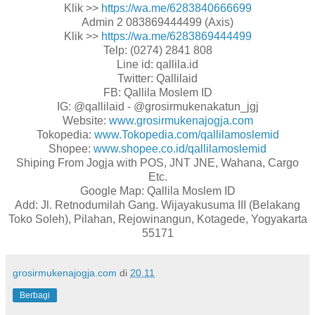
Klik >>
https://wa.me/6283840666699
Admin 2 083869444499 (Axis)
Klik >>
https://wa.me/6283869444499
Telp: (0274) 2841 808
Line id: qallila.id
Twitter: Qallilaid
FB: Qallila Moslem ID
IG: @qallilaid - @grosirmukenakatun_jgj
Website:
www.grosirmukenajogja.com
Tokopedia:
www.Tokopedia.com/qallilamoslemid
Shopee:
www.shopee.co.id/qallilamoslemid
Shiping From Jogja with POS, JNT JNE, Wahana, Cargo
Etc.
Google Map: Qallila Moslem ID
Add: Jl. Retnodumilah Gang. Wijayakusuma III (Belakang
Toko Soleh), Pilahan, Rejowinangun, Kotagede, Yogyakarta
55171
grosirmukenajogja.com
di
20.11
Berbagi