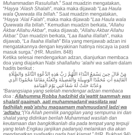
Muhammadan Rasulullah
.” Saat muadzin mengatakan,
“
Hayya ‘Alash Shalah
”, maka maka dijawab “
Laa Haula
wala Quwwata illa billah
.” Saat muadzin mengatakan,
“
Hayya ‘Alal Falah
”, maka maka dijawab “
Laa Haula wala
Quwwata illa billah
.” Kemudian muadzin berkata, “
Allahu
Akbar Allahu Akbar
”, maka dijawab, “
Allahu Akbar Allahu
Akbar.
” Dan muadzin berkata, “
Laa Ilaaha illallah
”, maka
dijawab, “
La Ilaaha illallah
” Bila yang menjawab adzan ini
mengatakannya dengan keyakinan hatinya niscaya ia pasti
masuk surga.” (HR. Muslim. 848)
Ketika selesai mendengarkan adzan, dianjurkan membaca
doa yang diajarkan Nabi
shallallahu ‘alaihi wa sallam
dalam
hadits berikut :
مَنْ
قَالَ
حِينَ
يَسْمَعُ
النِّدَاءَ
اللَّهُمَّ
رَبَّ
هَذِهِ
الدَّعْوَةِ
التَّامَّةِ
وَالصَّلَاةِ
الْقَائِمَةِ
آتِ
مُحَمَّدًا
الْوَسِيلَةَ
وَالْفَضِيلَةَ
وَابْعَثْهُ
مَقَامًا
مَحْمُودًا
الَّذِي
وَعَدْتَهُ
حَلَّتْ
لَهُ
شَفَاعَتِي
يَوْمَ
الْقِيَامَةِ
“Barangsiapa yang setelah mendengar adzan membaca
doa :
Allahumma Robba hadzihid da’wattit taammah was
shalatil qaaimah, aati muhammadanil wasiilata wal
fadhiilah wab’atshu maqaamam mahmuudanil ladzi wa
‘adtahu
“(Ya Allah pemilik panggilan yang sempurna ini dan
shalat yang didirikan berilah Muhammad wasilah dan
keutamaan dan bangkitkanlah dia pada tempat yang terpuji
yang telah Engkau janjikan padanya) melainkan dia akan
mendapatkan syafaatku pada hari kiamat.”
(HR. Bukhari 94)