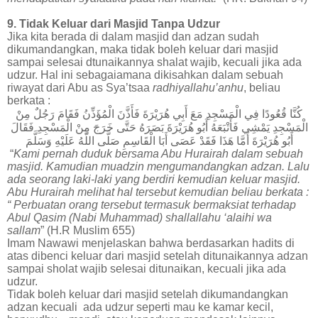
9. Tidak Keluar dari Masjid Tanpa Udzur
Jika kita berada di dalam masjid dan adzan sudah
dikumandangkan, maka tidak boleh keluar dari masjid
sampai selesai dtunaikannya shalat wajib, kecuali jika ada
udzur. Hal ini sebagaiamana dikisahkan dalam sebuah
riwayat dari Abu as Sya’tsaa
radhiyallahu’anhu
, beliau
berkata :
كُنَّا قُعُودًا فِي الْمَسْجِدِ مَعَ أَبِي هُرَيْرَةَ فَأَذَّنَ الْمُؤَذِّنُ فَقَامَ رَجُلٌ مِنْ
الْمَسْجِدِ يَمْشِي فَأَتْبَعَهُ أَبُو هُرَيْرَةَ بَصَرَهُ حَتَّى خَرَجَ مِنْ الْمَسْجِدِ فَقَالَ
أَبُو هُرَيْرَةَ أَمَّا هَذَا فَقَدْ عَصَى أَبَا الْقَاسِمِ صَلَّى اللَّهُ عَلَيْهِ وَسَلَّمَ
“
Kami pernah duduk bersama Abu Hurairah dalam sebuah
masjid. Kamudian muadzin mengumandangkan adzan. Lalu
ada seorang laki-laki yang berdiri kemudian keluar masjid.
Abu Hurairah melihat hal tersebut kemudian beliau berkata :
“ Perbuatan orang tersebut termasuk bermaksiat terhadap
Abul Qasim (Nabi Muhammad) shallallahu ‘alaihi wa
sallam
” (H.R Muslim 655)
Imam Nawawi menjelaskan bahwa berdasarkan hadits di
atas dibenci keluar dari masjid setelah ditunaikannya adzan
sampai sholat wajib selesai ditunaikan, kecuali jika ada
udzur.
Tidak boleh keluar dari masjid setelah dikumandangkan
adzan kecuali ada udzur seperti mau ke kamar kecil,