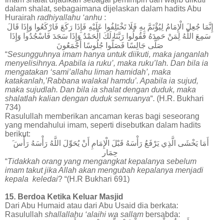
dalam shalat, sebagaimana dijelaskan dalam hadits Abu
Hurairah
radhiyallahu ‘anhu
:
إِنَّمَا
جُعِلَ
الْإِمَامُ
لِيُؤْتَمَّ
بِهِ
فَلَا
تَخْتَلِفُوا
عَلَيْهِ
فَإِذَا
رَكَعَ
فَارْكَعُوا
وَإِذَا
قَالَ
سَمِعَ
اللَّهُ
لِمَنْ
حَمِدَهُ
فَقُولُوا
رَبَّنَا
لَكَ
الْحَمْدُ
وَإِذَا
سَجَدَ
فَاسْجُدُوا
وَإِذَا
صَلَّى
جَالِسًا
فَصَلُّوا
جُلُوسًا
أَجْمَعُونَ
“
Sesungguhnya imam hanya untuk diikuti, maka janganlah
menyelisihnya. Apabila ia ruku’, maka ruku’lah. Dan bila ia
mengatakan ‘sami’allahu liman hamidah’, maka
katakanlah,’Rabbana walakal hamdu’. Apabila ia sujud,
maka sujudlah. Dan bila ia shalat dengan duduk, maka
shalatlah kalian dengan duduk semuanya
“. (H.R. Bukhari
734)
Rasulullah memberikan ancaman keras bagi seseorang
yang mendahului imam, seperti disebutkan dalam hadits
berikut:
أَمَا
يَخْشَى
الَّذِي
يَرْفَعُ
رَأْسَهُ
قَبْلَ
الْإِمَامِ
أَنْ
يُحَوِّلَ
اللَّهُ
رَأْسَهُ
رَأْسَ
حِمَار
“
Tidakkah orang yang mengangkat kepalanya sebelum
imam takut jika Allah akan mengubah kepalanya menjadi
kepala keledai
? “(H.R Bukhari 691)
15. Berdoa Ketika Keluar Masjid
Dari Abu Humaid atau dari Abu Usaid dia berkata:
Rasulullah
shallallahu ‘alaihi wa sallam
bersabda: