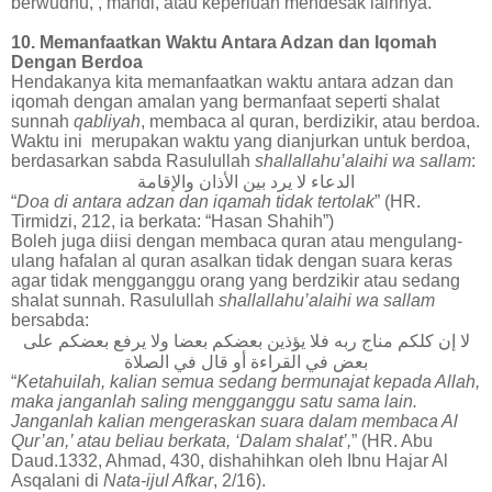
berwudhu, , mandi, atau keperluan mendesak lainnya.
10. Memanfaatkan Waktu Antara Adzan dan Iqomah
Dengan Berdoa
Hendakanya kita memanfaatkan waktu antara adzan dan
iqomah dengan amalan yang bermanfaat seperti shalat
sunnah
qabliyah
, membaca al quran, berdizikir, atau berdoa.
Waktu ini merupakan waktu yang dianjurkan untuk berdoa,
berdasarkan sabda Rasulullah
shallallahu’alaihi wa sallam
:
الدعاء
لا
يرد
بين
الأذان
والإقامة
“
Doa di antara adzan dan iqamah tidak tertolak
” (HR.
Tirmidzi, 212, ia berkata: “Hasan Shahih”)
Boleh juga diisi dengan membaca quran atau mengulang-
ulang hafalan al quran asalkan tidak dengan suara keras
agar tidak mengganggu orang yang berdzikir atau sedang
shalat sunnah. Rasulullah
shallallahu’alaihi wa sallam
bersabda:
لا
إن
كلكم
مناج
ربه
فلا
يؤذين
بعضكم
بعضا
ولا
يرفع
بعضكم
على
بعض
في
القراءة
أو
قال
في
الصلاة
“
Ketahuilah, kalian semua sedang bermunajat kepada Allah,
maka janganlah saling mengganggu satu sama lain.
Janganlah kalian mengeraskan suara dalam membaca Al
Qur’an,’ atau beliau berkata, ‘Dalam shalat’,
” (HR. Abu
Daud.1332, Ahmad, 430, dishahihkan oleh Ibnu Hajar Al
Asqalani di
Nata-ijul Afkar
, 2/16).