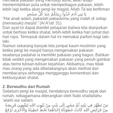
memakai pakaian yang menutup aurat, akan tetapi
memerintahkan pula untuk memperbagus pakaian, lebih-
lebih lagi ketika akan pergi ke masjid. Allah
Ta’ala
berfirman
يَا
بَنِي
آدَمَ
خُذُواْ
زِينَتَكُمْ
عِندَ
كُلِّ
مَسْجِدٍ
“Hai anak adam, pakailah pakaianmu yang indah di setiap
(memasuki) masjid.”
(Al A’raf: 31).
Dari ayat ini dapat diambil pelajaran bahwa kita dianjurkan
untuk berhias ketika shalat, lebih-lebih ketika hari jumat dan
hari raya. Termasuk dalam hal ini memakai parfum bagi laki-
laki.
Namun sekarang banyak kita jumpai kaum muslimin yang
ketika pergi ke masjid hanya mengenakan pakaian
seadanya padahal ia memiliki pakaian yang bagus. Bahkan
tidak sedikit yang mengenakan pakaian yang penuh gambar
atau berisi tulisan-tulisan kejahilan. Akibatnya, mau tidak
mau orang yang ada dibelakangnya akan melihat dan
membacanya sehingga mengganggu konsentrasi dan
kekhusyukan shalat.
2. Berwudhu dari Rumah
Sebelum pergi ke masjid, hendaknya berwudhu sejak dari
rumah, sebagaimana diterangkan oleh Nabi
shallallahu
‘alaihi wa sallam
.
مَنْ
تَطَهَّرَ
فِي
بَيْتِهِ
ثُمَّ
مَشَى
إِلَى
بَيْتٍ
مِنْ
بُيُوتِ
اللهِ
لِيَقْضِيَ
فَرِيضَةً
مِنْ
فَرَائِضِ
اللهِ
كَانَتْ
خَطْوَتَاهُ
إِحْدَاهُمَا
تَحُطُّ
خَطِيئَةً
وَالْأُخْرَى
تَرْفَعُ