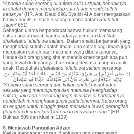
“
Apabila salah seorang di antara kalian shalat, hendaknya
ia shalat dengan menghadap sutrah dan mendekatlah
padanya
” (HR. Abu Daud 698. Syaikh Al Albani mengatakan
bahwa hadits ini shahih sebagaimana dalam
Shahihul
Jaami
’ 651)
Sebagian ulama berpendapat bahwa hukum memasang
sutrah adalah wajib karena adanya perintah dari Nabi
shallallahu ‘alaihi wa sallam
.. Dalam shalat berjamaah yang
menghadap sutrah adalah imam, dan sutrah bagi imam juga
merupakan sutrah bagi makmum yang dibelakangnya.
Hendaklah orang yang shalat menolak/mencegah apa pun
yang lewat di depannya, baik orang dewasa maupun anak-
anak. Rasulullah
shallallahu ‘alaihi wa sallam
bersabda:
إِذَا
صَلَّى
أَحَدُكُمْ
إِلَى
شَيْءٍ
يَسْتُرُهُ
مِنَ
النَّاسِ،
فَأَرَادَ
أَحَدٌ
أَنْ
يَجْتَازَ
بَيْنَ
يَدَيْهِ،
فَلْيَدْفَعْ
فِي
نَحْرِهِ،
فَإِنْ
أَبَى
فَلْيُقَاتِلْهُ،
فَإِنّمّا
هُوَ
شَيْطَانٌ
“Apabila salah seorang dari kalian shalat menghadap
sesuatu yang menutupinya dari manusia (menghadap
sutrah), lalu ada seseorang ingin melintas di hadapannya,
hendaklah ia menghalanginya pada lehernya. Kalau orang
itu enggan untuk minggir (tetap memaksa lewat) perangilah
(tahanlah dengan kuat) karena ia hanyalah setan.
” (HR.
Bukhari 509 dan Muslim 1129)
8. Menjawab Panggilan Adzan
Ketika mendengar adzan, dianjurkan untuk menjawab