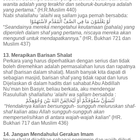
wanita adalah yang terakhir dan seburuk-buruknya adalah
yang pertama
.” (H.R.Muslim 440)
Nabi
shalallahu ‘alaihi wa sallam
juga pernah bersabda:
لَوْ
يَعْلَمُوْنَ
مَا
فِي
الصَّفِّ
الْمُقَدَّمِ
لاَسْتَهَمُوْا
“
Seandainya mereka mengetahui keutamaan (pahala) yang
diperoleh dalam shaf yang pertama, niscaya mereka akan
mengundi untuk mendapatkannya.
” (HR. Bukhari 721 dan
Muslim 437)
13. Merapikan Barisan Shalat
Perkara yang harus diperhatikan dengan serius dan tidak
boleh diremehkan adalah permasalahan lurus dan rapatnya
shaf (barisan dalam shalat). Masih banyak kita dapati di
sebagian masjid, barisan shaf yang tidak rapat dan lurus
Dijelaskan di dalam hadits dari sahabat Abu Abdillah
Nu’man bin Basyir, beliau berkata, aku mendengar
Rasulullah
shallallahu ‘alaihi wa sallam bersabda
:
لَتُسَوُّنَّ
سُفُوْفَكُمْ
أَوْ
لَيُخَالِفَنَّ
اللهُ
بَيْنَ
وُجُوْهِكُمْ
“
Hendaknya kalian bersungguh- sungguh meluruskan shaf-
shaf kalian atau Allah sungguh-sungguh akan
memperselisihkan di antara wajah-wajah kalian
” (HR.
Bukhari 717 dan Muslim 436)
14. Jangan Mendahului Gerakan Imam
Imam shalat dijadikan sebagai pemimpin dan wajib diikuti