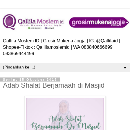
Qallila Moslem ID | Grosir Mukena Jogja | IG: @Qallilaid |
Shopee-Tiktok : Qallilamoslemid | WA 083840666699
083869444499
▼
Senin, 15 Oktober 2018
Adab Shalat Berjamaah di Masjid