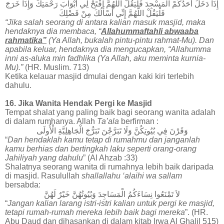
إِذَا
دَخَلَ
أَحَدُكُمْ
الْمَسْجِدَ
فَلْيَقُلْ
اللَّهُمَّ
افْتَحْ
لِي
أَبْوَابَ
رَحْمَتِكَ
وَإِذَا
خَرَجَ
فَلْيَقُلْ
اللَّهُمَّ
إِنِّي
أَسْأَلُكَ
مِنْ
فَضْلِكَ
“Jika salah seorang di antara kalian masuk masjid, maka
hendaknya dia membaca, “
Allahummaftahli abwaaba
rahmatika”
(Ya Allah, bukalah pintu-pintu rahmat-Mu). Dan
apabila keluar, hendaknya dia mengucapkan, “Allahumma
inni as-aluka min fadhlika (Ya Allah, aku meminta kurnia-
Mu).”
(HR. Muslim. 713)
Ketika kelauar masjid dmulai dengan kaki kiri terlebih
dahulu.
16. Jika Wanita Hendak Pergi ke Masjid
Tempat shalat yang paling baik bagi seorang wanita adalah
di dalam rumhanya. Allah
Ta’ala
berfirman :
وَقَرْنَ
فِي
بُيُوتِكُنَّ
وَلَا
تَبَرَّجْنَ
تَبَرُّجَ
الْجَاهِلِيَّةِ
الْأُولَى
“
Dan hendaklah kamu tetap di rumahmu dan janganlah
kamu berhias dan bertingkah laku seperti orang-orang
Jahiliyah yang dahulu
” (Al Ahzab :33)
Shalatnya seorang wanita di rumahnya lebih baik daripada
di masjid. Rasulullah
shallallahu ‘alaihi wa sallam
bersabda:
لاَ
تَمْنَعُوا
نِسَاءَكُمُ
الْمَسَاجِدَ
وَبُيُوتُهُنَّ
خَيْرٌ
لَهُنَّ
“
Jangan kalian larang istri-istri kalian untuk pergi ke masjid,
tetapi rumah-rumah mereka lebih baik bagi mereka
”. (HR.
Abu Daud dan dihasankan di dalam kitab Irwa Al Ghalil 515)