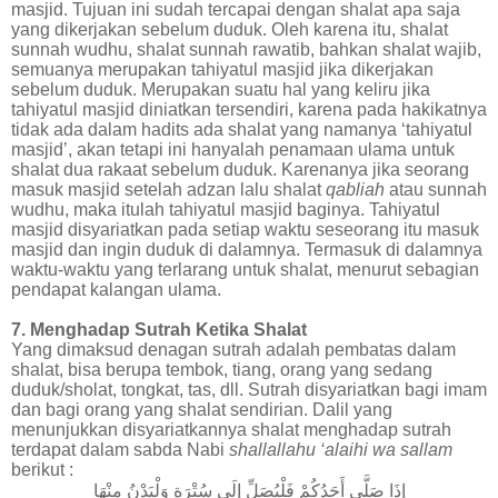
masjid. Tujuan ini sudah tercapai dengan shalat apa saja
yang dikerjakan sebelum duduk. Oleh karena itu, shalat
sunnah wudhu, shalat sunnah rawatib, bahkan shalat wajib,
semuanya merupakan tahiyatul masjid jika dikerjakan
sebelum duduk. Merupakan suatu hal yang keliru jika
tahiyatul masjid diniatkan tersendiri, karena pada hakikatnya
tidak ada dalam hadits ada shalat yang namanya ‘tahiyatul
masjid’, akan tetapi ini hanyalah penamaan ulama untuk
shalat dua rakaat sebelum duduk. Karenanya jika seorang
masuk masjid setelah adzan lalu shalat
qabliah
atau sunnah
wudhu, maka itulah tahiyatul masjid baginya. Tahiyatul
masjid disyariatkan pada setiap waktu seseorang itu masuk
masjid dan ingin duduk di dalamnya. Termasuk di dalamnya
waktu-waktu yang terlarang untuk shalat, menurut sebagian
pendapat kalangan ulama.
7. Menghadap Sutrah Ketika Shalat
Yang dimaksud denagan sutrah adalah pembatas dalam
shalat, bisa berupa tembok, tiang, orang yang sedang
duduk/sholat, tongkat, tas, dll. Sutrah disyariatkan bagi imam
dan bagi orang yang shalat sendirian. Dalil yang
menunjukkan disyariatkannya shalat menghadap sutrah
terdapat dalam sabda Nabi
shallallahu ‘alaihi wa sallam
berikut :
إِذَا صَلَّى أَحَدُكُمْ فَلْيُصَلِّ إِلَى سُتْرَةٍ وَلْيَدْنُ مِنْهَا