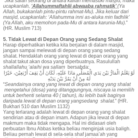
“
Jika salah seorang di antara kalian memasuki masjid, maka
ucapkanlah,
‘Allahummaftahlii abwaaba rahmatik’
(Ya
Allah, bukakanlah pintu-pintu rahmat-Mu). Jika keluar dari
masjid, ucapkanlah: ‘Allahumma inni as-aluka min fadhlik’
(Ya Allah, aku memohon pada-Mu di antara karunia-Mu).
”
(HR. Muslim 713)
5. Tidak Lewat di Depan Orang yang Sedang Shalat
Harap diperhatikan ketika kita berjalan di dalam masjid,
jangan sampai melewati di depan orang yang sedang
shalat. Hendaklah orang yang lewat di depan orang yang
shalat takut akan dosa yang diperbuatnya. Rasulullah
shallallahu ‘alaihi wa sallam
bersabda:
لَوْ
يَعْلَمُ
الْمَارُّ
بَيْنَ
يَدَي
الْمُصَلِّي
مَاذَا
عَلَيْهِ،
لَكَانَ
أَنْ
يَقِفَ
أَرْبَعِيْنَ،
خَيْرًا
لَهُ
مِنْ
أَنْ
يَمُرَّ
بَيْنَ
يَدَيْهِ
“
Seandainya orang yang lewat di depan orang yang shalat
mengetahui (dosa) yang ditanggungnya, niscaya ia memilih
untuk berhenti selama 40 ( tahun), itu lebih baik baginya
daripada lewat di depan orang yangsedang shalat.
” (HR.
Bukhari 510 dan Muslim 1132)
Yang terlarang adalah lewat di depan orang yang shalat
sendirian atau di depan imam. Adapun jika lewat di depan
makmum maka tidak mengapa. Hal ini didasari oleh
perbuatan Ibnu Abbas ketika beliau menginjak usia baligh.
Beliau pernah lewat di sela-sela shaf jamaa’ah yang