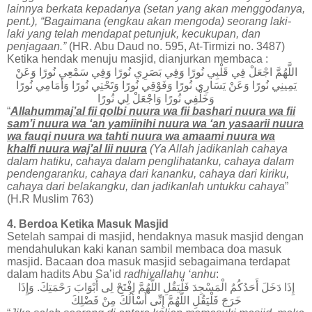
lainnya berkata kepadanya (setan yang akan menggodanya,
pent.), “Bagaimana (engkau akan mengoda) seorang laki-
laki yang telah mendapat petunjuk, kecukupan, dan
penjagaan.”
(HR. Abu Daud no. 595, At-Tirmizi no. 3487)
Ketika hendak menuju masjid, dianjurkan membaca :
اللَّهُمَّ
اجْعَلْ
فِي
قَلْبِي
نُورًا
وَفِي
بَصَرِي
نُورًا
وَفِي
سَمْعِي
نُورًا
وَعَنْ
يَمِينِي
نُورًا
وَعَنْ
يَسَارِي
نُورًا
وَفَوْقِي
نُورًا
وَتَحْتِي
نُورًا
وَأَمَامِي
نُورًا
وَخَلْفِي
نُورًا
وَاجْعَلْ
لِي
نُورًا
“
Allahummaj’al fii qolbi nuura wa fii bashari nuura wa fii
sam’i nuura wa ‘an yamiinihi nuura wa ‘an yasaarii nuura
wa fauqi nuura wa tahti nuura wa amaami nuura wa
khalfi nuura waj’al lii nuura
(Ya Allah jadikanlah cahaya
dalam hatiku, cahaya dalam penglihatanku, cahaya dalam
pendengaranku, cahaya dari kananku, cahaya dari kiriku,
cahaya dari belakangku, dan jadikanlah untukku cahaya
”
(H.R Muslim 763)
4. Berdoa Ketika Masuk Masjid
Setelah sampai di masjid, hendaknya masuk masjid dengan
mendahulukan kaki kanan sambil membaca doa masuk
masjid. Bacaan doa masuk masjid sebagaimana terdapat
dalam hadits Abu Sa’id
radhiyallahu ‘anhu
:
إِذَا دَخَلَ أَحَدُكُمُ الْمَسْجِدَ فَلْيَقُلِ اللَّهُمَّ افْتَحْ لِى أَبْوَابَ رَحْمَتِكَ. وَإِذَا
خَرَجَ فَلْيَقُلِ اللَّهُمَّ إِنِّى أَسْأَلُكَ مِنْ فَضْلِكَ