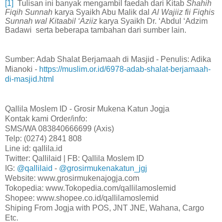
[1]
Tulisan ini banyak mengambil faedah dari Kitab
Shahih
Fiqih Sunnah
karya Syaikh Abu Malik dal
Al Wajiiz fii Fiqhis
Sunnah wal Kitaabil ‘Aziiz
karya Syaikh Dr. ‘Abdul ‘Adzim
Badawi serta beberapa tambahan dari sumber lain.
Sumber: Adab Shalat Berjamaah di Masjid - Penulis: Adika
Mianoki -
https://muslim.or.id/6978-adab-shalat-berjamaah-
di-masjid.html
Qallila Moslem ID - Grosir Mukena Katun Jogja
Kontak kami Order/info:
SMS/WA 083840666699 (Axis)
Telp: (0274) 2841 808
Line id: qallila.id
Twitter: Qallilaid | FB: Qallila Moslem ID
IG:
@qallilaid
-
@grosirmukenakatun_jgj
Website: www.grosirmukenajogja.com
Tokopedia: www.Tokopedia.com/qallilamoslemid
Shopee: www.shopee.co.id/qallilamoslemid
Shiping From Jogja with POS, JNT JNE, Wahana, Cargo
Etc.