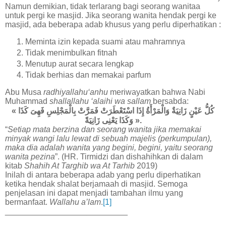
Namun demikian, tidak terlarang bagi seorang wanitaa
untuk pergi ke masjid. Jika seorang wanita hendak pergi ke
masjid, ada beberapa adab khusus yang perlu diperhatikan :
Meminta izin kepada suami atau mahramnya
Tidak menimbulkan fitnah
Menutup aurat secara lengkap
Tidak berhias dan memakai parfum
Abu Musa
radhiyallahu‘anhu
meriwayatkan bahwa Nabi
Muhammad
shallallahu ‘alaihi wa sallam
bersabda:
«
كَذَا
فَهِىَ
بِالْمَجْلِسِ
فَمَرَّتْ
اسْتَعْطَرَتْ
إِذَا
وَالْمَرْأَةُ
زَانِيَةٌ
عَيْنٍ
كُلُّ
زَانِيَةً
يَعْنِى
وَكَذَا
».
“
Setiap mata berzina dan seorang wanita jika memakai
minyak wangi lalu lewat di sebuah majelis (perkumpulan),
maka dia adalah wanita yang begini, begini, yaitu seorang
wanita pezina
”. (HR. Tirmidzi dan dishahihkan di dalam
kitab
Shahih At Targhib wa At Tarhib
2019)
Inilah di antara beberapa adab yang perlu diperhatikan
ketika hendak shalat berjamaah di masjid. Semoga
penjelasan ini dapat menjadi tambahan ilmu yang
bermanfaat.
Wallahu a’lam
.
[1]
___________________________