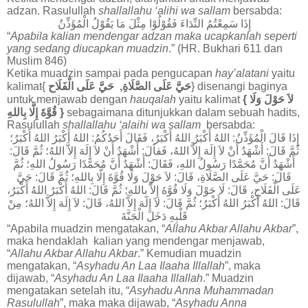
adzan. Rasulullah
shallallahu ‘alihi wa sallam
bersabda:
إِذَا
سَمِعْتُمُ
النِّدَاءَ
فَقُوْلُوْا
مِثْلَ
مَا
يَقُوْلُ
الْمُؤَذِّنُ
“
Apabila kalian mendengar adzan maka ucapkanlah seperti
yang sedang diucapkan muadzin
.” (HR. Bukhari 611 dan
Muslim 846)
Ketika muadzin sampai pada pengucapan
hay’alatani
yaitu
kalimat{
الْفَلَاح
عَلَى
حَيَّ
,
الصَّلَاةِ
عَلَى
حَيَّ
} disenangi baginya
untuk menjawab dengan
hauqalah
yaitu kalimat
{
وَلَا
حَوْلَ
لاَ
بِاللهِ
إِلَّا
قُوَّةَ
}
sebagaimana ditunjukkan dalam sebuah hadits,
Rasulullah
shallallahu ‘alaihi wa sallam
bersabda:
أَكْبَرُ؛
اللهُ
أَكْبَرُ
اللهُ
:
أَحَدُكُمُ
فَقَالَ
أَكْبَرُ،
اللهُ
أَكْبَرُ
اللهُ
:
الْمُؤَذِّنُ
قَالَ
إِذَا
:
قَالَ
ثُمَّ
اللهُ؛
إِلاَّ
إِلَهَ
لاَ
أَنْ
أَشْهَدُ
:
فَقاَلَ
اللهُ،
إِلاَّ
إِلَهَ
لاَ
أَنْ
أَشْهَدُ
:
قَالَ
ثُمَّ
ثُمَّ
اللهِ؛
رَسُولُ
مُحَمَّدًا
أَنَّ
أَشْهَدُ
:
فَقَالَ
اللهِ،
رَسُولُ
مُحَمَّدًا
أَنَّ
أَشْهَدُ
حَيَّ
:
قَالَ
ثُمَّ
بِاللهِ؛
إِلَّا
قُوَّةَ
وَلَا
حَوْلَ
لاَ
:
قَالَ
الصَّلَاةِ،
عَلَى
حَيَّ
:
قَالَ
أَكْبَرُ،
اللهُ
أَكْبَرُ
اللهُ
:
قَالَ
ثُمَّ
بِاللهِ؛
إِلاَّ
قُوَّةَ
وَلَا
حَوْلَ
لَا
:
قَالَ
الْفَلَاحِ،
عَلَى
مِنْ
اللهُ؛
إِلاَّ
إِلَهَ
لاَ
:
قَالَ
اللهُ،
إِلاَّ
إِلَهَ
لاَ
:
قَالَ
ثُمَّ
أَكْبَرُ؛
اللهُ
أَكْبَرُ
اللهُ
:
قَالَ
قَلْبِهِ
دَخَلَ
الْجَنَّةَ
“Apabila muadzin mengatakan, “
Allahu Akbar Allahu Akbar
”,
maka hendaklah kalian yang mendengar menjawab,
“
Allahu Akbar Allahu Akbar
.” Kemudian muadzin
mengatakan, “
Asyhadu An Laa Ilaaha Illallah
”, maka
dijawab, “
Asyhadu An Laa Ilaaha Illallah
.” Muadzin
mengatakan setelah itu, “
Asyhadu Anna Muhammadan
Rasulullah
”, maka maka dijawab, “
Asyhadu Anna