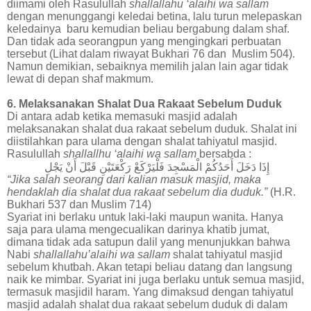
diimami oleh Rasulullah
shallallahu ‘alaihi wa sallam
dengan menunggangi keledai betina, lalu turun melepaskan
keledainya baru kemudian beliau bergabung dalam shaf.
Dan tidak ada seorangpun yang mengingkari perbuatan
tersebut (Lihat dalam riwayat Bukhari 76 dan Muslim 504).
Namun demikian, sebaiknya memilih jalan lain agar tidak
lewat di depan shaf makmum.
6. Melaksanakan Shalat Dua Rakaat Sebelum Duduk
Di antara adab ketika memasuki masjid adalah
melaksanakan shalat dua rakaat sebelum duduk. Shalat ini
diistilahkan para ulama dengan shalat tahiyatul masjid.
Rasulullah
shallallhu ‘alaihi wa sallam
bersabda :
إِذَا
دَخَلَ
أَحَدُكُمْ
الْمَسْجِدَ
فَلْيَرْكَعْ
رَكْعَتَيْنِ
قَبْلَ
أَنْ
يَجْلِ
“Jika salah seorang dari kalian masuk masjid, maka
hendaklah dia shalat dua rakaat sebelum dia duduk.”
(H.R.
Bukhari 537 dan Muslim 714)
Syariat ini berlaku untuk laki-laki maupun wanita. Hanya
saja para ulama mengecualikan darinya khatib jumat,
dimana tidak ada satupun dalil yang menunjukkan bahwa
Nabi
shallallahu’alaihi wa sallam
shalat tahiyatul masjid
sebelum khutbah. Akan tetapi beliau datang dan langsung
naik ke mimbar. Syariat ini juga berlaku untuk semua masjid,
termasuk masjidil haram. Yang dimaksud dengan tahiyatul
masjid adalah shalat dua rakaat sebelum duduk di dalam