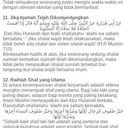
Tidak selayaknya seseorang justru mengisi waktu-waktu ini
dengan obrolan-obrolan yang tidak bermanfaat.
11. Jika Iqamah Telah Dikumandangkan
عَنْ أَبِي هُرَيْرَةَ عَنْ النَّبِيِّ صَلَّى اللَّهُ عَلَيْهِ وَسَلَّمَ أَنَّهُ قَالَ إِذَا أُقِيمَتْ
الصَّلَاةُ فَلَا صَلَاةَ إِلَّا الْمَكْتُوبَةُ
Dari Abu Hurairah dari Nabi shallallahu ‘alaihi wa sallam
bersabda : “
Jika shalat wajib telah dilaksanakan, maka
tidak beleh ada shalat lain selain shalat wajib
” (H.R Muslim
710)
Berdasarkan hadits di atas, jika seseorang sedang shalat
sunnah kemudian
iqamah
telah dikumandangkan, maka
tidak perlu melanjutkan shalat sunnah tersebut dan
langsung ikut shalat wajib bersama imam.
12. Raihlah Shaf yang Utama
Di antara kesempurnaan shalat berjamaah adalah sebisa
mungkin menempati shaf yang utama. Bagi laki-laki yang
paling depan, adapun bagi wanita yang paling belakang.
Imam Muslim meriwayatkan dari Abu Hurairah berkata,
Rasulullah
shallallahu ‘alaihi wa sallam
bersabda,
خَيْرُ
صُفُوفِ
الِرجَالِ
أَوِّلُهَا
وَشَرُّهَا
آخِرُهَا
وَخَيْرُ
صُفُوفِ
النِسَاءِ
آخِرُهَا
وَشَرُّهَا
أَوَّلُهَا
“
Sebaik-baik shaf laki-laki adalah yang pertama dan
seburuk-buruknya adalah yang terakhir. Sebaik-baik shaf